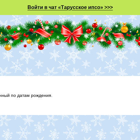
Войти в чат «Тарусское ипсо» >>>
анный по датам рождения.